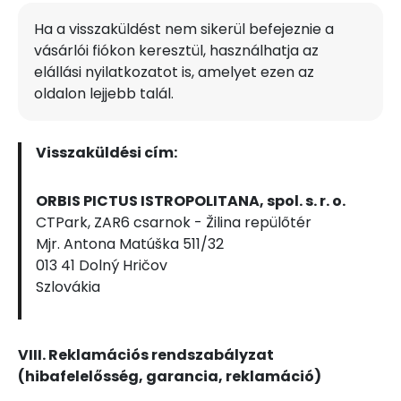
Ha a visszaküldést nem sikerül befejeznie a
vásárlói fiókon keresztül, használhatja az
elállási nyilatkozatot is, amelyet ezen az
oldalon lejjebb talál.
Visszaküldési cím:
ORBIS PICTUS ISTROPOLITANA, spol. s. r. o.
CTPark, ZAR6 csarnok - Žilina repülőtér
Mjr. Antona Matúška 511/32
013 41 Dolný Hričov
Szlovákia
VIII. Reklamációs rendszabályzat
(hibafelelősség, garancia, reklamáció)