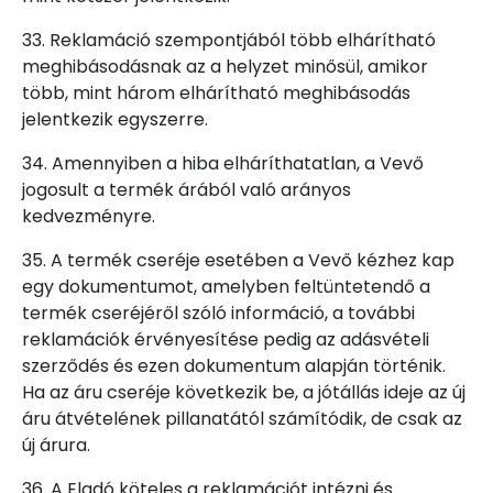
33. Reklamáció szempontjából több elhárítható
meghibásodásnak az a helyzet minősül, amikor
több, mint három elhárítható meghibásodás
jelentkezik egyszerre.
34. Amennyiben a hiba elháríthatatlan, a Vevő
jogosult a termék árából való arányos
kedvezményre.
35. A termék cseréje esetében a Vevő kézhez kap
egy dokumentumot, amelyben feltüntetendő a
termék cseréjéről szóló információ, a további
reklamációk érvényesítése pedig az adásvételi
szerződés és ezen dokumentum alapján történik.
Ha az áru cseréje következik be, a jótállás ideje az új
áru átvételének pillanatától számítódik, de csak az
új árura.
36. A Eladó köteles a reklamációt intézni és