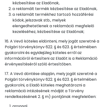
kézbesítése az Eladónak,
a reklamált termék kézbesítése az Eladónak,
a reklamált termékhez tartozó hozzáférési
kódok, jelszavak stb., melyek
elengedhetetlenek a reklamáció megfelelő
kezeléséhez, kézbesítése az Eladónak;
16. A Vevő köteles eldönteni, mely jogát szeretné a
Polgári törvénykönyv 622. § és 623. § értelmében
gyakorolni és egyidejűleg köteles erről az
információról értesíteni az Eladót is a Reklamáció
érvényesítéséről szóló értesítőben.
17. A Vevő döntése alapján, mely jogát szeretné a
Polgári törvénykönyv 622. § és 623. § értelmében
gyakorolni, a Eladó köteles meghatározni a
reklamáció intézésének módját a Törvény
rendelkezésének 2. § m) pontjának megfelelően:
azonnal,