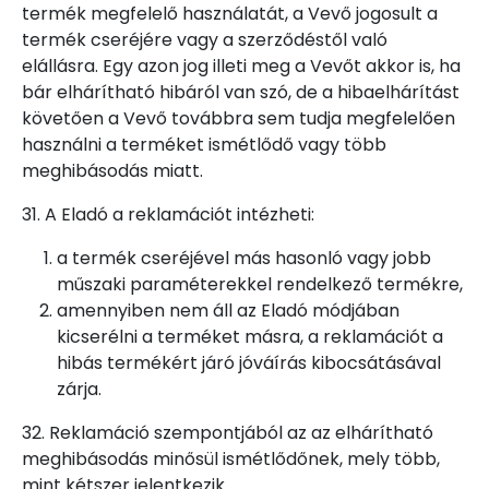
termék megfelelő használatát, a Vevő jogosult a
termék cseréjére vagy a szerződéstől való
elállásra. Egy azon jog illeti meg a Vevőt akkor is, ha
bár elhárítható hibáról van szó, de a hibaelhárítást
követően a Vevő továbbra sem tudja megfelelően
használni a terméket ismétlődő vagy több
meghibásodás miatt.
31. A Eladó a reklamációt intézheti:
a termék cseréjével más hasonló vagy jobb
műszaki paraméterekkel rendelkező termékre,
amennyiben nem áll az Eladó módjában
kicserélni a terméket másra, a reklamációt a
hibás termékért járó jóváírás kibocsátásával
zárja.
32. Reklamáció szempontjából az az elhárítható
meghibásodás minősül ismétlődőnek, mely több,
mint kétszer jelentkezik.