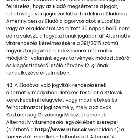
feltételezi, hogy az Eladó megsértette a jogait,
lehetősége van jogorvoslattal fordulni az Eladóhoz.
Amennyiben az Eladó a jogorvoslatot elutasítja
vagy az elküldésétől számított 30 napon belül nem
ad rá választ, a fogyasztónak jogában áll Alternatív
vitarendezés kérelmezésére a 391/2015 számú
fogyasztói jogviták rendezésének alternatív
módjairól, valamint egyes törvények módosításáról
és kiegészítéséről szóló törvény 12. §-ának
rendelkezése értelmében.
43. A Eladóval való jogviták rendezésének
alternatív módjaiban illetékes testület a Szlovák
kereskedelmi felügyelet vagy más illetékes és
felhatalmazott jogi személy, mely a Szlovák
Köztársaság Gazdasági Minisztériumának
Alternatív vitarendezés jegyzékében szerepel
(elérhető a
http://www.mhsr.sk
weboldalon); a
fogyasztót megilleti a feltűntetett Alternatív