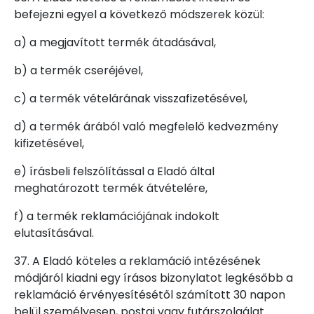
befejezni egyel a következő módszerek közül:
a) a megjavított termék átadásával,
b) a termék cseréjével,
c) a termék vételárának visszafizetésével,
d) a termék árából való megfelelő kedvezmény
kifizetésével,
e) írásbeli felszólítással a Eladó által
meghatározott termék átvételére,
f) a termék reklamációjának indokolt
elutasításával.
37. A Eladó köteles a reklamáció intézésének
módjáról kiadni egy írásos bizonylatot legkésőbb a
reklamáció érvényesítésétől számított 30 napon
belül személyesen, postai vagy futárszolgálat