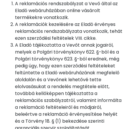
A reklamációs rendszabályzat a Vevő által az
Eladó webáruházában online vásárolt
termékekre vonatkozik.
A reklamációk kezelésére az Eladó érvényes
reklamációs rendszabályzata vonatkozik, tehát
ezen szerződési feltételek VIII. cikke.
A Eladó tájékoztatta a Vevőt annak jogairól,
melyek a Polgári törvénykönyv 622. §-ból és a
Polgári törvénykönyv 623. §-ból erednek, még
pedig úgy, hogy ezen szerződési feltételeket
feltűntette a Eladó webáruházának megfelelő
aloldalán és a Vevőnek lehetővé tette
elolvasásukat a rendelés megtétele előtt,
továbbá kellőképpen tájékoztatta a
reklamációs szabályzatról, valamint informálta
a reklamáció feltételeiről és módjairól,
beleértve a reklamáció érvényesítése helyét
és a Törvény 18. § (1) bekezdése szerinti
garanciális szerviz szolgáltatását.