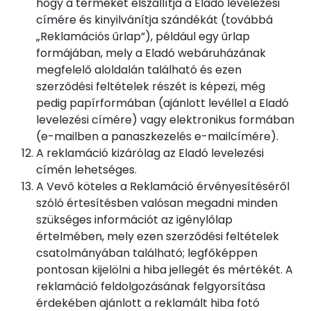
hogy a terméket elszállítja a Eladó levelezési
címére és kinyilvánítja szándékát (továbbá
„Reklamációs űrlap”), például egy űrlap
formájában, mely a Eladó webáruházának
megfelelő aloldalán található és ezen
szerződési feltételek részét is képezi, még
pedig papírformában (ajánlott levéllel a Eladó
levelezési címére) vagy elektronikus formában
(e-mailben a panaszkezelés e-mailcímére).
A reklamáció kizárólag az Eladó levelezési
címén lehetséges.
A Vevő köteles a Reklamáció érvényesítéséről
szóló értesítésben valósan megadni minden
szükséges információt az igénylőlap
értelmében, mely ezen szerződési feltételek
csatolmányában található; legfőképpen
pontosan kijelölni a hiba jellegét és mértékét. A
reklamáció feldolgozásának felgyorsítása
érdekében ajánlott a reklamált hiba fotó