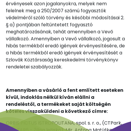
érvényesek azon jogalanyokra, melyek nem
felelnek meg a 250/2007 számú fogyasztók
védelméről szóló törvény és későbbi módosításai 2.
§ a) pontjában feltűntetett fogyasztó
meghatározásának, tehát amennyiben a Vevő
vállalkozó. Amennyiben a Vevő vállalkozó, jogosult a
hibás termékből eredő igények érvényesítésére, de
a hibás termékből eredő igények érvényesítését a
Szlovák Köztársaság kereskedelmi törvénykönyv
rendeletei szabályozzák.
Amennyiben a vásárló a fent említett eseteken
kívül, indoklás nélkül kíván elállni a
rendeléstől, a termékeket saját költségén
köteles visszaküldeni a következő címre:
ORBIS PICTUS ISTROPOLITANA, spol. s. r. o.,
(CTPark,
hala ZAR6 - Žilina letisko), Mjr. Antona Matúška