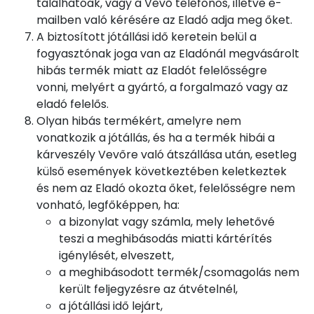
találhatóak, vagy a Vevő telefonos, illetve e-
mailben való kérésére az Eladó adja meg őket.
A biztosított jótállási idő keretein belül a
fogyasztónak joga van az Eladónál megvásárolt
hibás termék miatt az Eladót felelősségre
vonni, melyért a gyártó, a forgalmazó vagy az
eladó felelős.
Olyan hibás termékért, amelyre nem
vonatkozik a jótállás, és ha a termék hibái a
kárveszély Vevőre való átszállása után, esetleg
külső események következtében keletkeztek
és nem az Eladó okozta őket, felelősségre nem
vonható, legfőképpen, ha:
a bizonylat vagy számla, mely lehetővé
teszi a meghibásodás miatti kártérítés
igénylését, elveszett,
a meghibásodott termék/csomagolás nem
került feljegyzésre az átvételnél,
a jótállási idő lejárt,