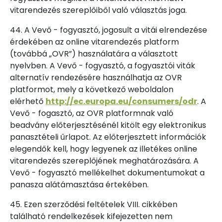
vitarendezés szereplőiből való választás joga.
44. A Vevő - fogyasztó, jogosult a vitái elrendezése
érdekében az online vitarendezés platform
(továbbá „OVR”) használatára a választott
nyelvben. A Vevő - fogyasztó, a fogyasztói viták
alternatív rendezésére használhatja az OVR
platformot, mely a következő weboldalon
elérhető
http://ec.europa.eu/consumers/odr
. A
Vevő - fogasztó, az OVR platformnak való
beadvány előterjesztésénél kitölt egy elektronikus
panasztételi űrlapot. Az előterjesztett információk
elegendők kell, hogy legyenek az illetékes online
vitarendezés szereplőjének meghatározására. A
Vevő - fogyasztó mellékelhet dokumentumokat a
panasza alátámasztása értekében.
45. Ezen szerződési feltételek VIII. cikkében
található rendelkezések kifejezetten nem