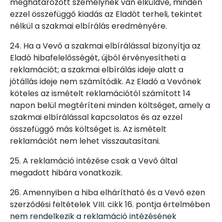
meghatározott személynek van elküldve, minden
ezzel összefüggő kiadás az Eladót terheli, tekintet
nélkül a szakmai elbírálás eredményére.
24. Ha a Vevő a szakmai elbírálással bizonyítja az
Eladó hibafelelősségét, újból érvényesítheti a
reklamációt; a szakmai elbírálás ideje alatt a
jótállás ideje nem számítódik. Az Eladó a Vevőnek
köteles az ismételt reklamációtól számított 14
napon belül megtéríteni minden költséget, amely a
szakmai elbírálással kapcsolatos és az ezzel
összefüggő más költséget is. Az ismételt
reklamációt nem lehet visszautasítani.
25. A reklamáció intézése csak a Vevő által
megadott hibára vonatkozik.
26. Amennyiben a hiba elhárítható és a Vevő ezen
szerződési feltételek VIII. cikk 16. pontja értelmében
nem rendelkezik a reklamáció intézésének