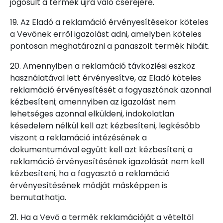
jogosult a termék újra való cseréjére.
19. Az Eladó a reklamáció érvényesítésekor köteles
a Vevőnek erről igazolást adni, amelyben köteles
pontosan meghatározni a panaszolt termék hibáit.
20. Amennyiben a reklamáció távközlési eszköz
használatával lett érvényesítve, az Eladó köteles
reklamáció érvényesítését a fogyasztónak azonnal
kézbesíteni; amennyiben az igazolást nem
lehetséges azonnal elküldeni, indokolatlan
késedelem nélkül kell azt kézbesíteni, legkésőbb
viszont a reklamáció intézésének a
dokumentumával együtt kell azt kézbesíteni; a
reklamáció érvényesítésének igazolását nem kell
kézbesíteni, ha a fogyasztó a reklamáció
érvényesítésének módját másképpen is
bemutathatja.
21. Ha a Vevő a termék reklamációját a vételtől