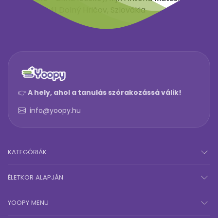
511/32, 013 41 Dolný Hričov, Szlovákia
👉
A hely, ahol a tanulás szórakozássá válik!
info@yoopy.hu
KATEGÓRIÁK
ÉLETKOR ALAPJÁN
YOOPY MENU