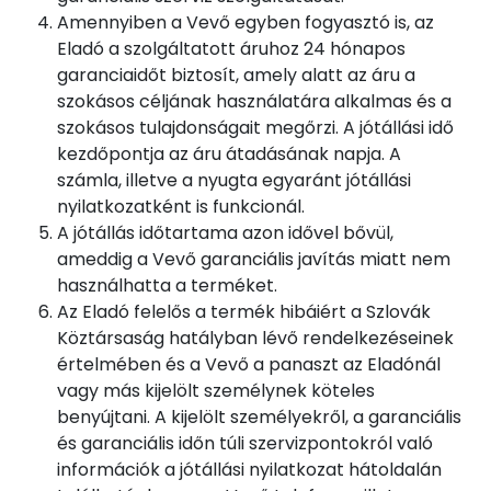
Amennyiben a Vevő egyben fogyasztó is, az
Eladó a szolgáltatott áruhoz 24 hónapos
garanciaidőt biztosít, amely alatt az áru a
szokásos céljának használatára alkalmas és a
szokásos tulajdonságait megőrzi. A jótállási idő
kezdőpontja az áru átadásának napja. A
számla, illetve a nyugta egyaránt jótállási
nyilatkozatként is funkcionál.
A jótállás időtartama azon idővel bővül,
ameddig a Vevő garanciális javítás miatt nem
használhatta a terméket.
Az Eladó felelős a termék hibáiért a Szlovák
Köztársaság hatályban lévő rendelkezéseinek
értelmében és a Vevő a panaszt az Eladónál
vagy más kijelölt személynek köteles
benyújtani. A kijelölt személyekről, a garanciális
és garanciális időn túli szervizpontokról való
információk a jótállási nyilatkozat hátoldalán