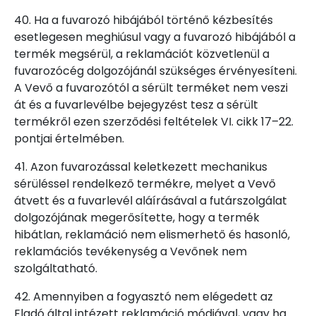
40. Ha a fuvarozó hibájából történő kézbesítés
esetlegesen meghiúsul vagy a fuvarozó hibájából a
termék megsérül, a reklamációt közvetlenül a
fuvarozócég dolgozójánál szükséges érvényesíteni.
A Vevő a fuvarozótól a sérült terméket nem veszi
át és a fuvarlevélbe bejegyzést tesz a sérült
termékről ezen szerződési feltételek VI. cikk 17–22.
pontjai értelmében.
41. Azon fuvarozással keletkezett mechanikus
sérüléssel rendelkező termékre, melyet a Vevő
átvett és a fuvarlevél aláírásával a futárszolgálat
dolgozójának megerősítette, hogy a termék
hibátlan, reklamáció nem elismerhető és hasonló,
reklamációs tevékenység a Vevőnek nem
szolgáltatható.
42. Amennyiben a fogyasztó nem elégedett az
Eladó által intézett reklamáció módjával, vagy ha