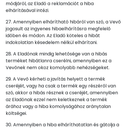
módjáról, az Eladó a reklamációt a hiba
elhárításával intézi.
27. Amennyiben elhárítható hibáról van szó, a Vevő
jogosult az ingyenes hibaelhárításra megfelelő
időben és módon. Az Eladó köteles a hibát
indokolatlan késedelem nélkül elhárítani.
28. A Eladónak mindig lehetősége van a hibás
terméket hibátlanra cserélni, amennyiben ez a
Vevőnek nem okoz komolyabb nehézségeket.
29. A Vevő kérheti a javítás helyett a termék
cseréjét, vagy ha csak a termék egy részéről van
szó, akkor a hibás résznek a cseréjét, amennyiben
az Eladónak ezzel nem keletkeznek a termék
árához vagy a hiba komolyságához aránytalan
költségei.
30. Amennyiben a hiba elháríthatatlan és gátolja a