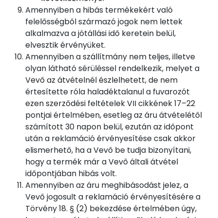
Amennyiben a hibás termékekért való
felelősségből származó jogok nem lettek
alkalmazva a jótállási idő keretein belül,
elvesztik érvényüket.
Amennyiben a szállítmány nem teljes, illetve
olyan látható sérüléssel rendelkezik, melyet a
Vevő az átvételnél észlelhetett, de nem
értesítette róla haladéktalanul a fuvarozót
ezen szerződési feltételek VII cikkének 17–22
pontjai értelmében, esetleg az áru átvételétől
számított 30 napon belül, ezután az időpont
után a reklamáció érvényesítése csak akkor
elismerhető, ha a Vevő be tudja bizonyítani,
hogy a termék már a Vevő általi átvétel
időpontjában hibás volt.
Amennyiben az áru meghibásodást jelez, a
Vevő jogosult a reklamáció érvényesítésére a
Törvény 18. § (2) bekezdése értelmében úgy,